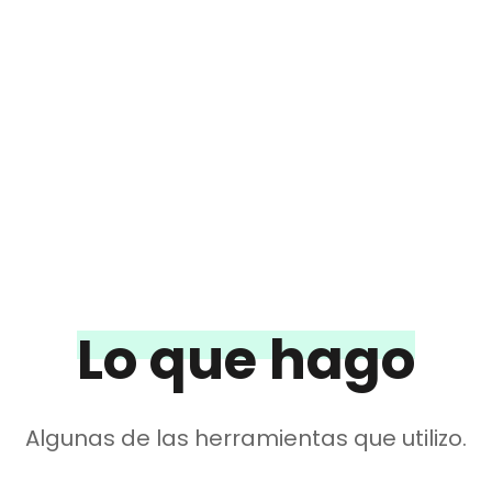
Saltar
al
contenido
(presiona
la
tecla
Intro)
Lo que hago
Algunas de las herramientas que utilizo.