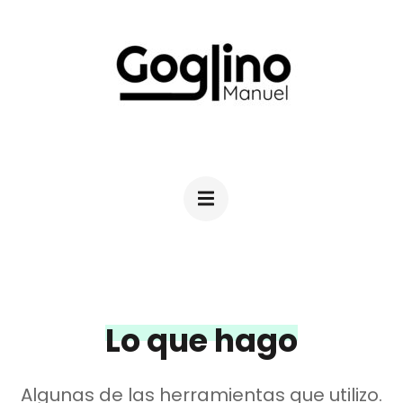
Saltar
al
contenido
(presiona
la
MANUEL GOGLINO
Diseño Industrial
tecla
Intro)
Lo que hago
Algunas de las herramientas que utilizo.