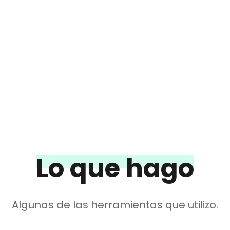
Saltar
al
contenido
(presiona
la
tecla
Intro)
Lo que hago
Algunas de las herramientas que utilizo.