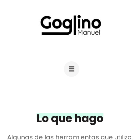
Saltar
al
contenido
(presiona
la
MANUEL GOGLINO
Diseño Industrial
tecla
Intro)
Lo que hago
Algunas de las herramientas que utilizo.