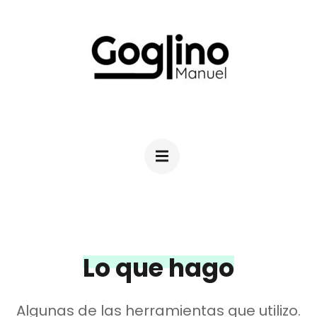
Saltar
al
contenido
(presiona
la
MANUEL GOGLINO
Diseño Industrial
tecla
Intro)
Lo que hago
Algunas de las herramientas que utilizo.