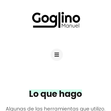
Saltar
al
contenido
(presiona
la
MANUEL GOGLINO
Diseño Industrial
tecla
Intro)
Lo que hago
Algunas de las herramientas que utilizo.