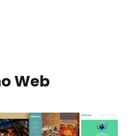
ño Web